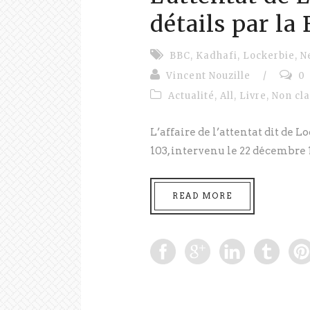
détails par la
BBC
,
Kadhafi
,
Lockerbie
,
N
Vincent Nouzille
/
0
Actualité
,
All
,
Livre
,
Non cl
L’affaire de l’attentat dit de 
103, intervenu le 22 décembre 1
READ MORE