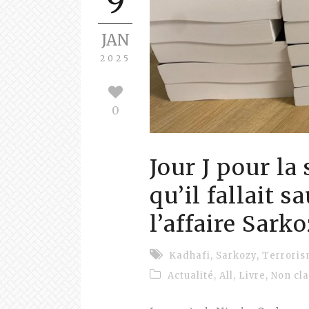
9
JAN
2025
0
Jour J pour la 
qu’il fallait s
l’affaire Sark
Kadhafi
,
Sarkozy
,
Terrori
Actualité
,
All
,
Livre
,
Non cl