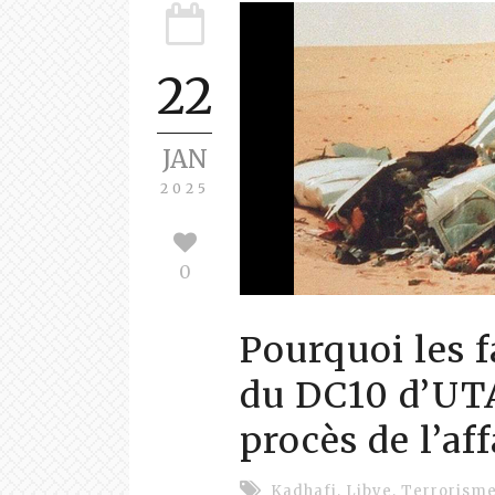
22
JAN
2025
0
Pourquoi les f
du DC10 d’UTA
procès de l’af
Kadhafi
,
Libye
,
Terrorism