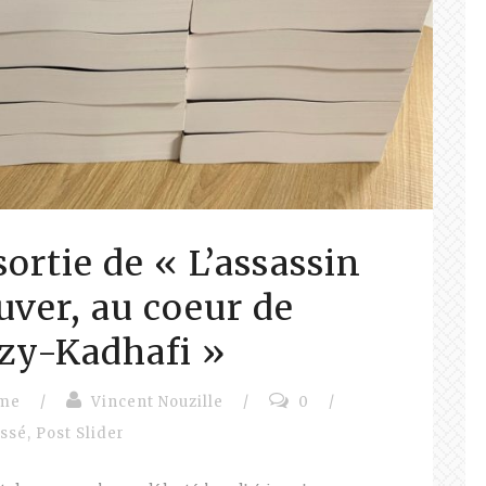
sortie de « L’assassin
auver, au coeur de
ozy-Kadhafi »
sme
/
Vincent Nouzille
/
0
/
assé
,
Post Slider