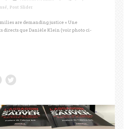
assé
,
Post Slider
milies are demanding justice « Une
ts directs que Danièle Klein (voir photo ci-