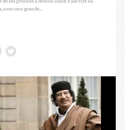
t de ses proches a débuté lundi 6 janvier au
, avec une grande...