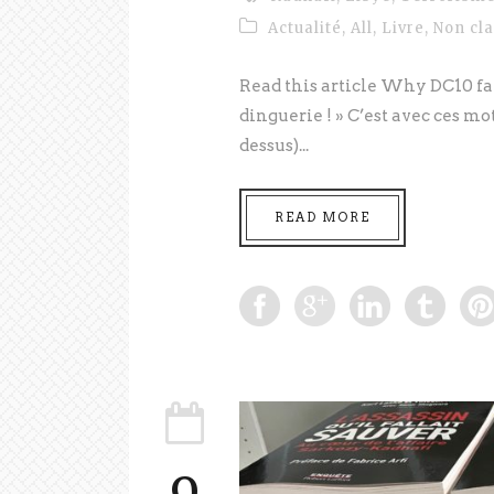
Actualité
,
All
,
Livre
,
Non cl
Read this article Why DC10 fa
dinguerie ! » C’est avec ces mo
dessus)...
READ MORE