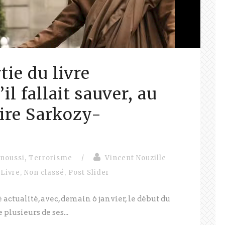
tie du livre
il fallait sauver, au
aire Sarkozy-
noussi
,
Terrorisme
/
Vincent Nouzille
Livre
,
Non classé
,
Post Slider
actualité, avec, demain 6 janvier, le début du
plusieurs de ses...