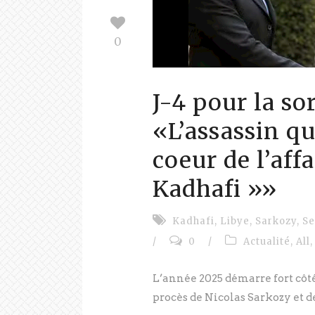
0
J-4 pour la sor
«L’assassin qu’
coeur de l’aff
Kadhafi »»
Kadhafi
,
Libye
,
Sarkozy
,
Se
/
0
/
Actualité
,
All
,
L’année 2025 démarre fort côté 
procès de Nicolas Sarkozy et de 