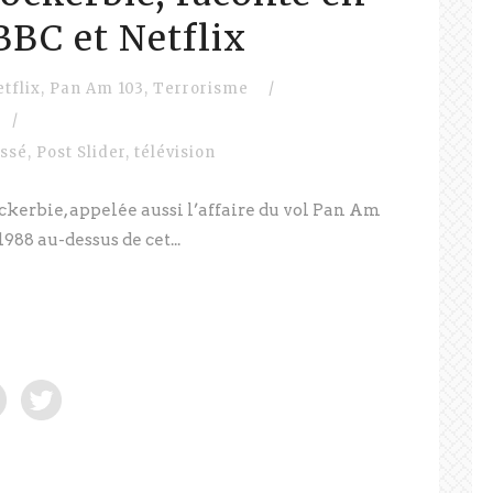
 BBC et Netflix
etflix
,
Pan Am 103
,
Terrorisme
/
/
assé
,
Post Slider
,
télévision
Lockerbie, appelée aussi l’affaire du vol Pan Am
988 au-dessus de cet...