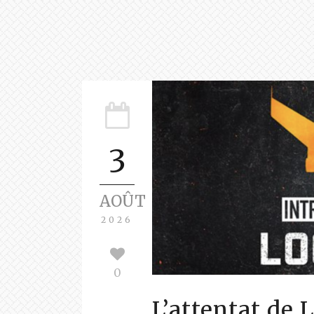
3
AOÛT
2026
0
L’attentat de 