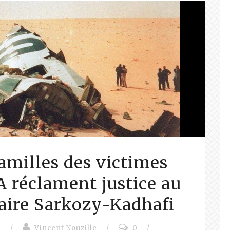
amilles des victimes
 réclament justice au
faire Sarkozy-Kadhafi
e
/
Vincent Nouzille
/
0
/