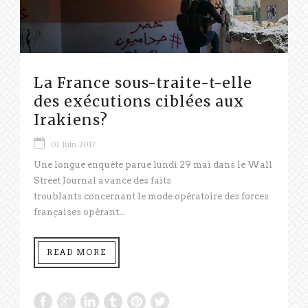
La France sous-traite-t-elle
des exécutions ciblées aux
Irakiens?
01 Juin 2017
Une longue enquête parue lundi 29 mai dans le Wall
Street Journal avance des faits
troublants concernant le mode opératoire des forces
françaises opérant...
READ MORE