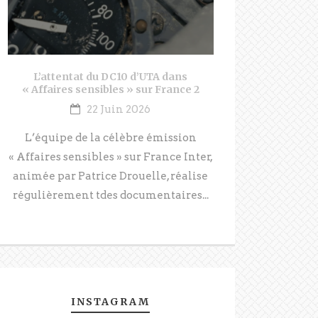
L’attentat du DC10 d’UTA dans
« Affaires sensibles » sur France 2
22 Juin 2026
L’équipe de la célèbre émission
« Affaires sensibles » sur France Inter,
animée par Patrice Drouelle, réalise
régulièrement tdes documentaires...
INSTAGRAM