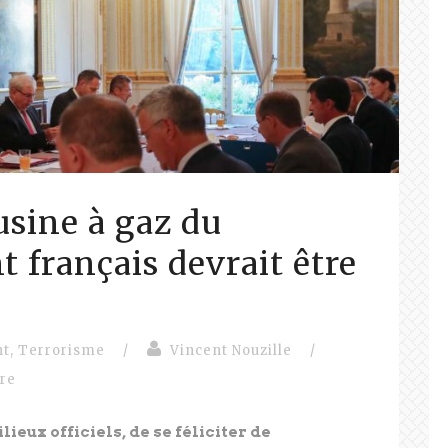
usine à gaz du
 français devrait être
nt
,
Terrorisme
/
Vincent Nouzille
/
vre
ilieux officiels, de se féliciter de