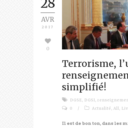
28
AVR
2017
0
Terrorisme, l’
renseignement
simplifié!
DGSE
,
DGSI
,
renseigneme
0
/
Actualité
,
All
,
Li
Il est de bon ton, dans les m