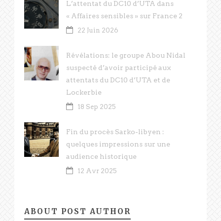
L’attentat du DC10 d’UTA dans
« Affaires sensibles » sur France 2
22 Juin 2026
Révélations: le groupe Abou Nidal
suspecté d’avoir participé aux
attentats du DC10 d’UTA et de
Lockerbie
18 Sep 2025
Fin du procès Sarko-libyen :
quelques impressions sur une
audience historique
12 Avr 2025
ABOUT POST AUTHOR