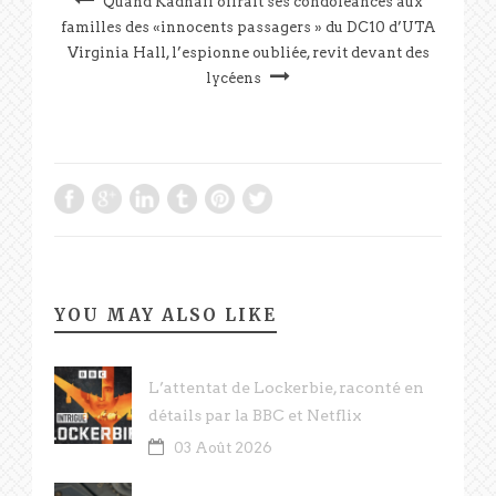
Quand Kadhafi offrait ses condoléances aux
familles des «innocents passagers » du DC10 d’UTA
Virginia Hall, l’espionne oubliée, revit devant des
lycéens
YOU MAY ALSO LIKE
L’attentat de Lockerbie, raconté en
détails par la BBC et Netflix
03 Août 2026