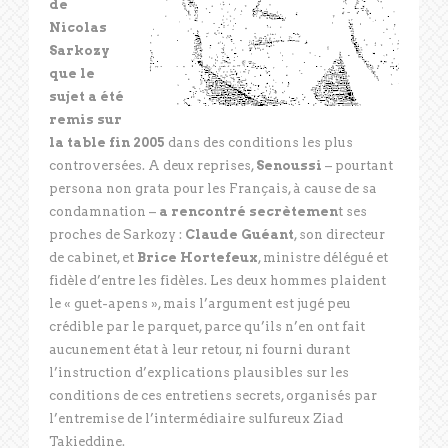
de
Nicolas
Sarkozy
que le
sujet a été
remis sur
la table fin 2005
dans des conditions les plus
controversées. A deux reprises,
Senoussi
– pourtant
persona non grata pour les Français, à cause de sa
condamnation –
a rencontré secrètemen
t ses
proches de Sarkozy :
Claude Guéant
, son directeur
de cabinet, et
Brice Hortefeux
, ministre délégué et
fidèle d’entre les fidèles. Les deux hommes plaident
le « guet-apens », mais l’argument est jugé peu
crédible par le parquet, parce qu’ils n’en ont fait
aucunement état à leur retour, ni fourni durant
l’instruction d’explications plausibles sur les
conditions de ces entretiens secrets, organisés par
l’entremise de l’intermédiaire sulfureux Ziad
Takieddine.