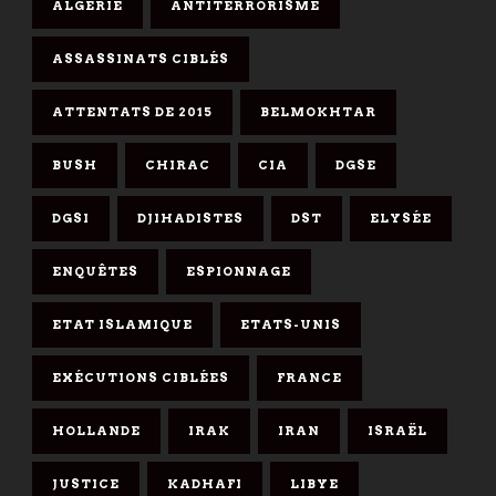
ALGÉRIE
ANTITERRORISME
ASSASSINATS CIBLÉS
ATTENTATS DE 2015
BELMOKHTAR
BUSH
CHIRAC
CIA
DGSE
DGSI
DJIHADISTES
DST
ELYSÉE
ENQUÊTES
ESPIONNAGE
ETAT ISLAMIQUE
ETATS-UNIS
EXÉCUTIONS CIBLÉES
FRANCE
HOLLANDE
IRAK
IRAN
ISRAËL
JUSTICE
KADHAFI
LIBYE