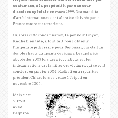
contumace, à la perpétuité, par une cour
d’assises spéciale en mars 1999
. Des mandats
d’arrêt internationaux ont alors été délivrés par la
France contre ces terroristes.
Or, après cette condamnation,
le pouvoir libyen,
Kadhafi en tête, a tout fait pour obtenir
l’impunité judiciaire pour Senoussi,
qui était un
des plus hauts dirigeants du régime. Le sujet a été
abordé dès 2003 lors des négociations sur les
indemnisations des familles des victimes, qui se sont
conclues en janvier 2004. Kadhafi en a reparlé au
président Chirac lors sa venue à Tripoli en
novembre 2004.
Mais c’est
surtout
avec
l’équipe