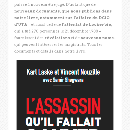
puisse à nouveau être jugé. D’autant que de
nouveaux documents, que nous publions dans
notre livre, notamment sur l’affaire du DC1O
d’UTA
– et aussi celle de
l’attentat de Lockerbie
,
qui a tué 270 personnes le 21 décembre 1988 –
fournissent des
révélations
et de
nouveaux noms
,
qui peuvent intéresser les magistrats. Tous les
documents et détails dans notre livre.