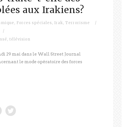
lées aux Irakiens?
lamique
,
Forces spéciales
,
Irak
,
Terrorisme
/
/
assé
,
télévision
i 29 mai dans le Wall Street Journal
ncernant le mode opératoire des forces