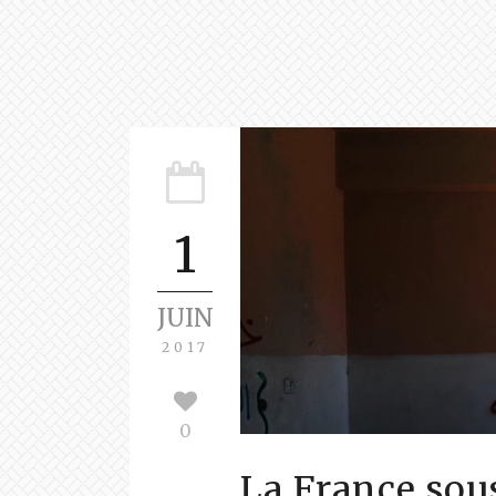
1
JUIN
2017
0
La France sous