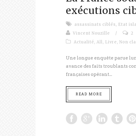
exécutions cib
assassinats ciblés
,
Etat is
Vincent Nouzille
/
2
Actualité
,
All
,
Livre
,
Non cl
Une longue enquête parue lund
avance des faits troublants co
françaises opérant...
READ MORE