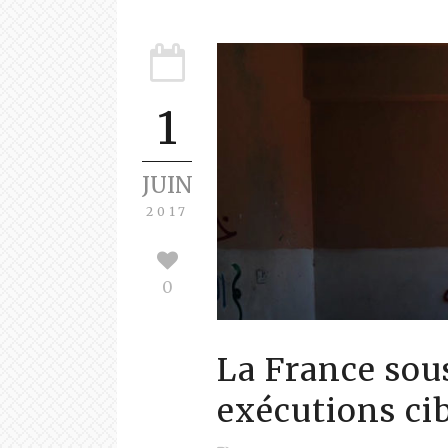
1
JUIN
2017
0
La France sous
exécutions cib