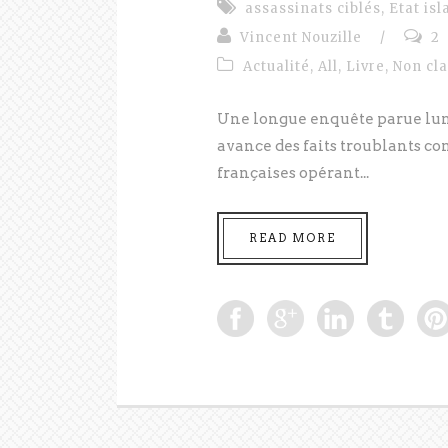
assassinats ciblés
,
Etat is
Vincent Nouzille
/
2
Actualité
,
All
,
Livre
,
Non cl
Une longue enquête parue lund
avance des faits troublants co
françaises opérant...
READ MORE