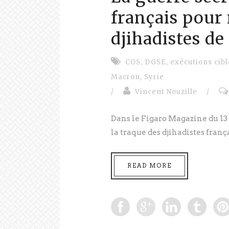
français pour 
djihadistes de
COS
,
DGSE
,
exécutions cib
Macron
,
Syrie
/
Vincent Nouzille
/
Dans le Figaro Magazine du 13 
la traque des djihadistes frança
READ MORE