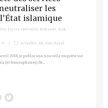
neutraliser les
 l’État islamique
lées
,
Forces spéciales
,
Hollande
,
Irak
,
0
/
Actualité
,
All
,
Non classé
avril 2018, je publie une nouvelle enquête sur
is (et francophones) de...