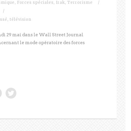
lamique
,
Forces spéciales
,
Irak
,
Terrorisme
/
/
assé
,
télévision
i 29 mai dans le Wall Street Journal
ncernant le mode opératoire des forces