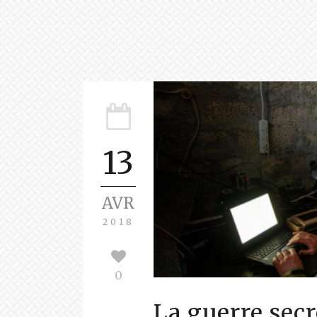
13
AVR
2018
0
La guerre secr