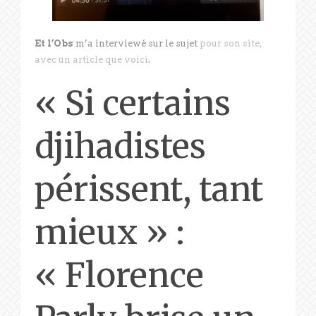
Et l’Obs
m’a interviewé sur le sujet
pour son site,
avec un article que voici
.
« Si certains
djihadistes
périssent, tant
mieux » :
« Florence