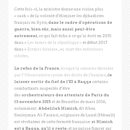
Cette fois-ci, la ministre donne une vision plus
« cash » de la volonté d’éliminer les djihadistes
français en Syrie,
dans le cadre d’opérations de
guerre, bien sûr, mais aussi peut-être
autrement,
ce qui fait écho à ce qu’ai écrit en 2015
dans «
Les tueurs de la république »
et début 2017
dans «
Erreurs fatales
« ,
au sujet des exécutions
ciblées
.
Le refus de la France
,
évoqué la semaine dernière
par l’Observatoire syrien des droits de l’homme
, d
e
laisser sortir du fief de l’EI à Raqqa
certains
combattants suspectés d’être
des
orchestrateurs des attentats de Paris du
13 novembre 2015
et de Bruxelles de mars 2016,
notamment
Abdelilah Himich
, dit Abou
Souleyman Al-Faransi, originaire de Lunel (Hérault)
est révélateur de cette fermeté française:
si Himich
est à Raqqa, qu’il y reste
, et ne puisse figurer sur