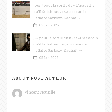
Jour J pour la sortie de « L’assassin
qu’il fallait sauver, au coeur de
l’affaire Sarkozy-Kadhafi »
09 Jan 2025
J-4 pour la sortie du livre «L’assassin
qu’il fallait sauver, au coeur de
l’affaire Sarkozy-Kadhafi »»
05 Jan 2025
ABOUT POST AUTHOR
Vincent Nouzille