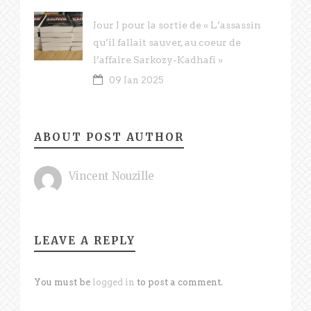
Jour J pour la sortie de « L’assassin
qu’il fallait sauver, au coeur de
l’affaire Sarkozy-Kadhafi »
09 Jan 2025
ABOUT POST AUTHOR
Vincent Nouzille
LEAVE A REPLY
You must be
logged in
to post a comment.