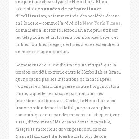
une panique et paralyser le Hezbollah. Elle a
nécessité d
es années de préparation et
d’infiltration
, notamment via des sociétés-écrans
en Hongrie – comme l’a révélé le
New York Times
,
de manière à inciter le Hezbollah à ne plus utiliser
les téléphones et lui livrer, à son insu, des bipers et
talkies-walkies piégés, destinés à être déclenchés à
un moment jugé opportun.
Le moment choisi est d’autant plus
risqué
que la
tension est déjà extrême entre le Hezbollah et Israël,
qui ne cache pas ses intentions de mener, après
l’offensive à Gaza, une guerre contre l’organisation
chiite, laquelle ne masque pas non plus ses
intentions belliqueuses. Certes, le Hezbollah s’en
trouve profondément affaibli, ne pouvant plus
communiquer que par des moyens qui risquent, eux
aussi, d’être surveillés, et sans doute incapable,
malgré la rhétorique de vengeance du cheikh
Nasrallah, chef du Hezbollah,
lors de son