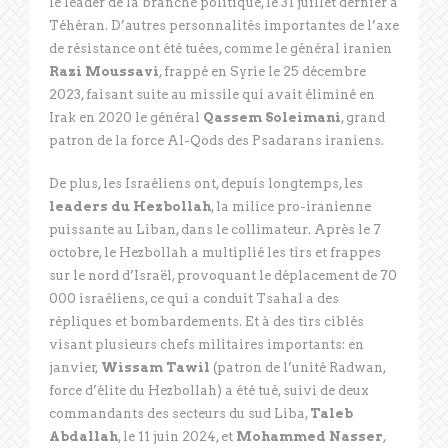
le leader de la branche politique, le 31 juillet dernier à
Téhéran. D’autres personnalités importantes de l’axe
de résistance ont été tuées, comme le général iranien
Razi Moussavi
, frappé en Syrie le 25 décembre
2023, faisant suite au missile qui avait éliminé en
Irak en 2020 le général
Qassem Soleimani
, grand
patron de la force Al-Qods des Psadarans iraniens.
De plus, les Israéliens ont, depuis longtemps, les
leaders du Hezbollah
, la milice pro-iranienne
puissante au Liban, dans le collimateur. Après le 7
octobre, le Hezbollah a multiplié les tirs et frappes
sur le nord d’Israël, provoquant le déplacement de 70
000 israéliens, ce qui a conduit Tsahal a des
répliques et bombardements. Et à des tirs ciblés
visant plusieurs chefs militaires importants: en
janvier,
Wissam Tawil
(patron de l’unité Radwan,
force d’élite du Hezbollah) a été tué, suivi de deux
commandants des secteurs du sud Liba,
Taleb
Abdallah
, le 11 juin 2024, et
Mohammed Nasser
,