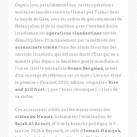
Depuis lors, parallèlement aux vastes opérations
militaires lancées contre le Hamas par Tsahal dans
la bande de Gaza, sous les ordres du gouvernement de
Netanyahou et de sa coalition avec l’extrême droite
israélienne, les
opérations clandestines
ont été
démultipliées. Principalement par la méthode des
assassinats ciblés
, l’une des armes favorites des
services israéliens, qui est sans doute l’État qui en a
mené le plus depuis la deuxième guerre mondiale, si
l’on en croit le journaliste
Ronen Bergman
, auteur
d’un ouvrage de référence sur ce sujet « Lève toi et tue
le premier » (Grasset, 2020; édition originale «
Rise
and kill first
« ), que j’avais chroniqué (
ici
) lors de
sa sortie.
Ces assassinats ciblés ont été menés contre des
cibles du Hamas
, notamment l’élimination de
Saleh Al Arouri,
N°2 de la branche politique, le 3
janvier 2024 à Beyrouth, et celle d’
Ismaël Haniyeh
,