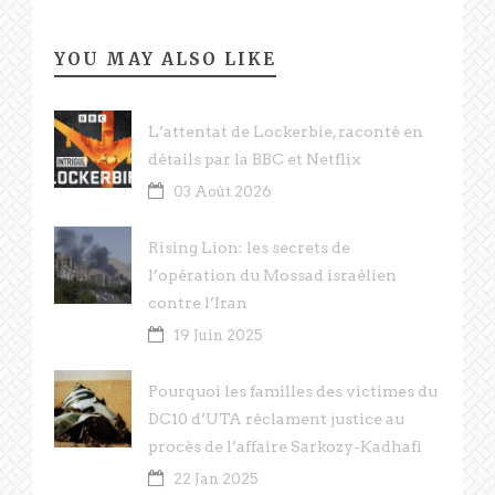
YOU MAY ALSO LIKE
L’attentat de Lockerbie, raconté en
détails par la BBC et Netflix
03 Août 2026
Rising Lion: les secrets de
l’opération du Mossad israélien
contre l’Iran
19 Juin 2025
Pourquoi les familles des victimes du
DC10 d’UTA réclament justice au
procès de l’affaire Sarkozy-Kadhafi
22 Jan 2025