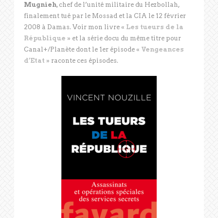
Mugnieh
, chef de l’unité militaire du Hezbollah,
finalement tué par le Mossad et la CIA le 12 février
2008 à Damas. Voir mon livre «
Les tueurs de la
République
» et la série docu du même titre pour
Canal+/Planète dont le 1er épisode «
Vengeances
d’Etat
» raconte ces épisodes.