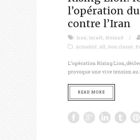
l’opération d
contre l’Iran
Iran
,
Israël
,
Mossad
/
Actualité
,
All
,
Non classé
,
P
L’opération Rising Lion, déclen
provoque une vive tension au 
READ MORE