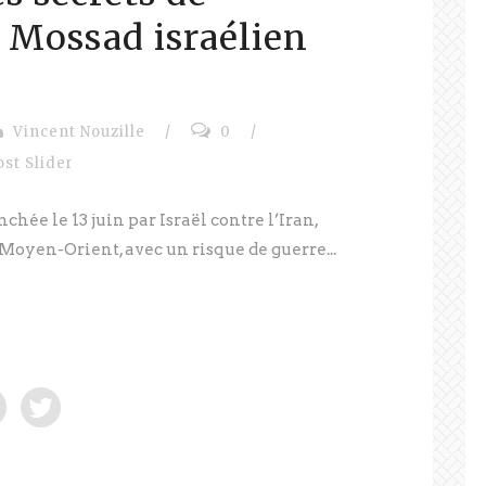
u Mossad israélien
Vincent Nouzille
/
0
/
ost Slider
chée le 13 juin par Israël contre l’Iran,
Moyen-Orient, avec un risque de guerre...