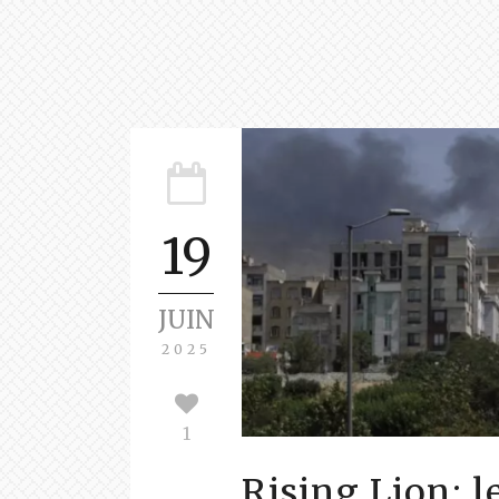
19
JUIN
2025
1
Rising Lion: l