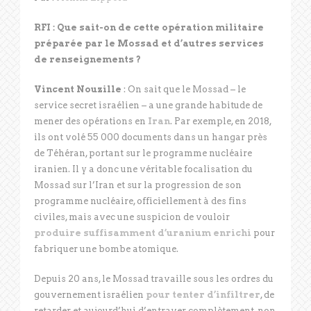
RFI
: Que sait-on de cette opération militaire
préparée par le Mossad et d’autres services
de renseignements
?
Vincent Nouzille
: On sait que le Mossad – le
service secret israélien – a une grande habitude de
mener des opérations en
Iran
. Par exemple, en 2018,
ils ont volé 55 000 documents dans un hangar près
de Téhéran, portant sur le programme nucléaire
iranien. Il y a donc une véritable focalisation du
Mossad sur l’Iran et sur la progression de son
programme nucléaire, officiellement à des fins
civiles, mais avec une suspicion de vouloir
produire suffisamment d’uranium enrichi
pour
fabriquer une bombe atomique.
Depuis 20 ans, le Mossad travaille sous les ordres du
gouvernement israélien
pour tenter d’infiltrer
, de
retarder et aujourd’hui d’entraver complètement, non