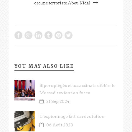
groupe terroriste Abou Nidal
YOU MAY ALSO LIKE
Bipers piégés et assassinats ciblés: le
Mossad revient en force
21 Sep 2024
L’espionnage fait sa révolution
06 Août 2020