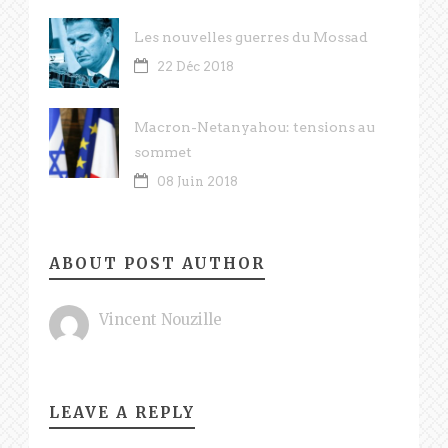
Les nouvelles guerres du Mossad
22 Déc 2018
Macron-Netanyahou: tensions au
sommet
08 Juin 2018
ABOUT POST AUTHOR
Vincent Nouzille
LEAVE A REPLY