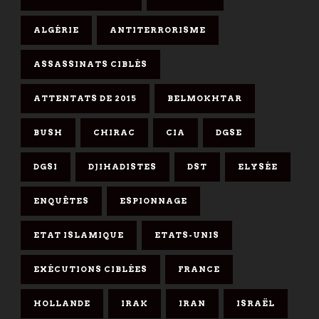
ALGÉRIE
ANTITERRORISME
ASSASSINATS CIBLÉS
ATTENTATS DE 2015
BELMOKHTAR
BUSH
CHIRAC
CIA
DGSE
DGSI
DJIHADISTES
DST
ELYSÉE
ENQUÊTES
ESPIONNAGE
ETAT ISLAMIQUE
ETATS-UNIS
EXÉCUTIONS CIBLÉES
FRANCE
HOLLANDE
IRAK
IRAN
ISRAËL