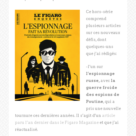
Ce hors-série
comprend
plusieurs articles
sur ces nouveaux
défis, dont
quelques-uns
que j’ai rédigés:
-l’un sur
l’espionnage
russe,
avec
la
guerre froide
des espions de
Poutine
, qui a
pris une nouvelle
tournure ces dernières années. Il s’agit d’un
article
paru l’an dernier dans le Figaro Magazine
et que j’ai
réactualisé.