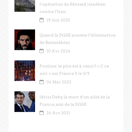
l’opération du Mossad israélien
contre l’Iran
19 Juin 2025
Quand la DGSE assume l’élimination
de Belmokhtar
10 Avr 2024
Poutine: le pire est à venir? « C ce
soir » sur France 5 le 3/3
04 Mar 2022
Idriss Deby, la mort d’un allié de la
France, ami de la DGSE
26 Avr 2021