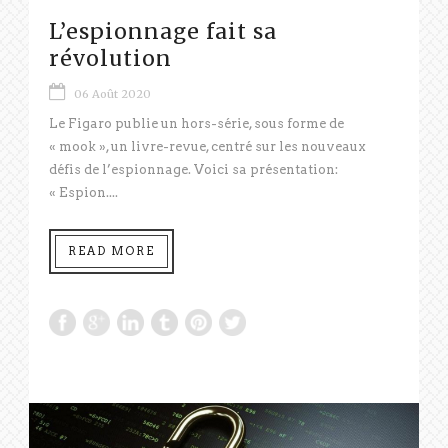
L’espionnage fait sa
révolution
06 Août 2020
Le Figaro publie un hors-série, sous forme de
« mook », un livre-revue, centré sur les nouveaux
défis de l’espionnage. Voici sa présentation:
« Espion....
READ MORE