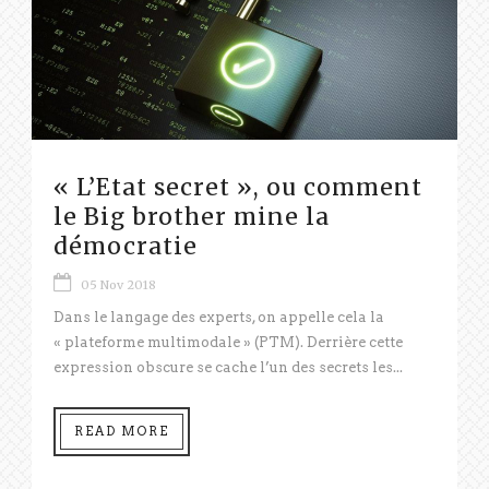
« L’Etat secret », ou comment
le Big brother mine la
démocratie
05 Nov 2018
Dans le langage des experts, on appelle cela la
« plateforme multimodale » (PTM). Derrière cette
expression obscure se cache l’un des secrets les...
READ MORE