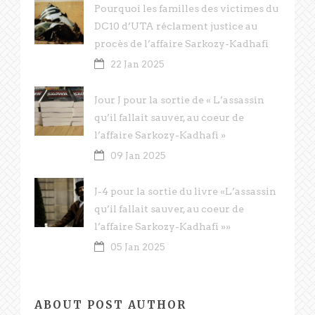
Pourquoi les familles des victimes du
DC10 d’UTA réclament justice au
procès de l’affaire Sarkozy-Kadhafi
22 Jan 2025
Jour J pour la sortie de « L’assassin
qu’il fallait sauver, au coeur de
l’affaire Sarkozy-Kadhafi »
09 Jan 2025
J-4 pour la sortie du livre «L’assassin
qu’il fallait sauver, au coeur de
l’affaire Sarkozy-Kadhafi »»
05 Jan 2025
ABOUT POST AUTHOR