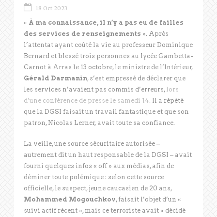
18 Oct 2023
«
À ma connaissance, il n’y a pas eu de failles
des services de renseignements
». Après
l’attentat ayant coûté la vie au professeur Dominique
Bernard et blessé trois personnes au lycée Gambetta-
Carnot à Arras le 13 octobre, le ministre de l’Intérieur,
Gérald Darmanin
, s’est empressé de déclarer que
les services n’avaient pas commis d’erreurs,
lors
d’une conférence de presse le samedi 14.
Il a répété
que la DGSI faisait un travail fantastique et que son
patron, Nicolas Lerner, avait toute sa confiance.
La veille, une source sécuritaire autorisée –
autrement dit un haut responsable de la DGSI – avait
fourni quelques infos « off » aux médias, afin de
déminer toute polémique : selon cette source
officielle, le suspect, jeune caucasien de 20 ans,
Mohammed Mogouchkov
, faisait l’objet d’un «
suivi actif récent », mais ce terroriste avait « décidé