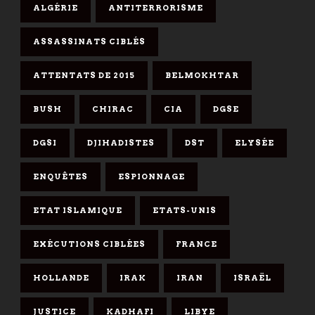
ALGÉRIE
ANTITERRORISME
ASSASSINATS CIBLÉS
ATTENTATS DE 2015
BELMOKHTAR
BUSH
CHIRAC
CIA
DGSE
DGSI
DJIHADISTES
DST
ELYSÉE
ENQUÊTES
ESPIONNAGE
ETAT ISLAMIQUE
ETATS-UNIS
EXÉCUTIONS CIBLÉES
FRANCE
HOLLANDE
IRAK
IRAN
ISRAËL
JUSTICE
KADHAFI
LIBYE