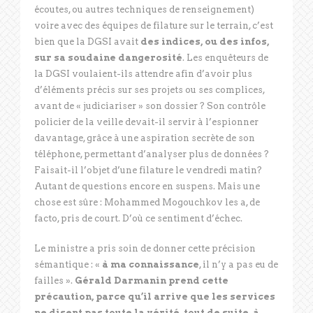
écoutes, ou autres techniques de renseignement)
voire avec des équipes de filature sur le terrain, c’est
bien que la DGSI avait
des indices, ou des infos,
sur sa soudaine dangerosité
. Les enquêteurs de
la DGSI voulaient-ils attendre afin d’avoir plus
d’éléments précis sur ses projets ou ses complices,
avant de « judiciariser » son dossier ? Son contrôle
policier de la veille devait-il servir à l’espionner
davantage, grâce à une aspiration secrète de son
téléphone, permettant d’analyser plus de données ?
Faisait-il l’objet d’une filature le vendredi matin?
Autant de questions encore en suspens. Mais une
chose est sûre : Mohammed Mogouchkov les a, de
facto, pris de court. D’où ce sentiment d’échec.
Le ministre a pris soin de donner cette précision
sémantique : «
à ma connaissance
, il n’y a pas eu de
failles ».
Gérald Darmanin prend cette
précaution, parce qu’il arrive que les services
ne disent pas toute la vérité, tout de suite, à