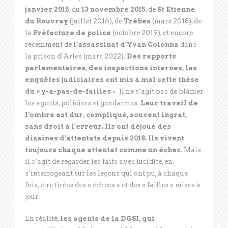
janvier 2015
, du
13 novembre 2015
, de
St Etienne
du Rouvray
(juillet 2016), de
Trèbes
(mars 2018), de
la
Préfecture de police
(octobre 2019), et encore
récemment de
l’assassinat d’Yvan Colonna
dans
la prison d’Arles (mars 2022).
Des rapports
parlementaires, des inspections internes, les
enquêtes judiciaires ont mis à mal cette thèse
du « y-a-pas-de-failles
». Il ne s’agit pas de blâmer
les agents, policiers et gendarmes.
Leur travail de
l’ombre est dur, compliqué, souvent ingrat,
sans droit à l’erreur. Ils ont déjoué des
dizaines d’attentats depuis 2018. Ils vivent
toujours chaque attentat comme un échec
. Mais
il s’agit de regarder les faits avec lucidité, en
s’interrogeant sur les leçons qui ont pu, à chaque
fois, être tirées des « échecs » et des « failles » mises à
jour.
En réalité,
les agents de la DGSI, qui