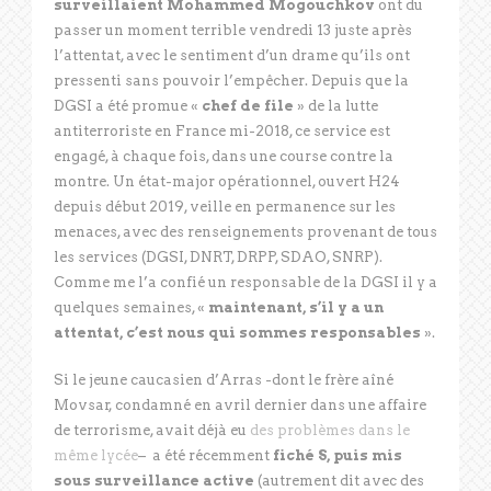
surveillaient Mohammed Mogouchkov
ont du
passer un moment terrible vendredi 13 juste après
l’attentat, avec le sentiment d’un drame qu’ils ont
pressenti sans pouvoir l’empêcher. Depuis que la
DGSI a été promue «
chef de file
» de la lutte
antiterroriste en France mi-2018, ce service est
engagé, à chaque fois, dans une course contre la
montre. Un état-major opérationnel, ouvert H24
depuis début 2019, veille en permanence sur les
menaces, avec des renseignements provenant de tous
les services (DGSI, DNRT, DRPP, SDAO, SNRP).
Comme me l’a confié un responsable de la DGSI il y a
quelques semaines, «
maintenant, s’il y a un
attentat, c’est nous qui sommes responsables
».
Si le jeune caucasien d’Arras -dont le frère aîné
Movsar, condamné en avril dernier dans une affaire
de terrorisme, avait déjà eu
des problèmes dans le
même lycée
– a été récemment
fiché S, puis mis
sous surveillance active
(autrement dit avec des