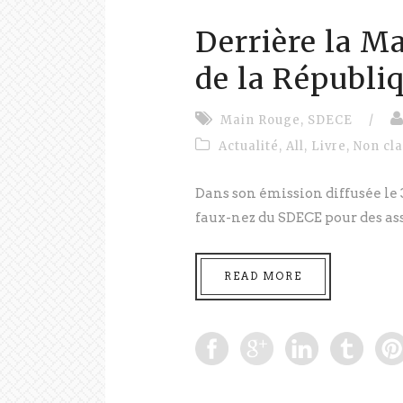
Derrière la Ma
de la Républi
Main Rouge
,
SDECE
/
Actualité
,
All
,
Livre
,
Non cl
Dans son émission diffusée le 
faux-nez du SDECE pour des assa
READ MORE