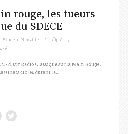
in rouge, les tueurs
que du SDECE
Vincent Nouzille
/
0
/
assé
3/3/21 sur Radio Classique sur la Main Rouge,
ssinats ciblés durant la...