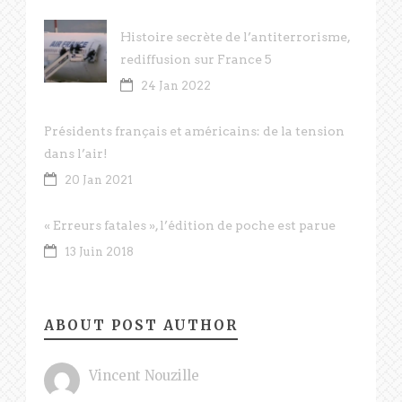
Histoire secrète de l’antiterrorisme,
rediffusion sur France 5
24 Jan 2022
Présidents français et américains: de la tension
dans l’air!
20 Jan 2021
« Erreurs fatales », l’édition de poche est parue
13 Juin 2018
ABOUT POST AUTHOR
Vincent Nouzille