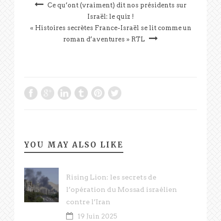
Ce qu’ont (vraiment) dit nos présidents sur
Israël: le quiz !
« Histoires secrètes France-Israël se lit comme un
roman d’aventures » RTL
YOU MAY ALSO LIKE
Rising Lion: les secrets de
l’opération du Mossad israélien
contre l’Iran
19 Juin 2025