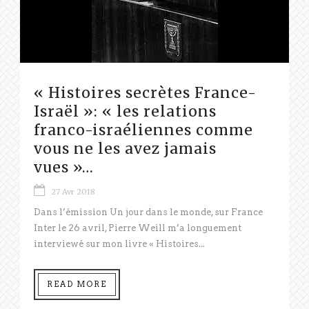
« Histoires secrètes France-
Israël »: « les relations
franco-israéliennes comme
vous ne les avez jamais
vues »…
27 Avr 2018
Dans l’émission Un jour dans le monde, sur France
Inter le 26 avril, Pierre Weill m’a longuement
interviewé sur mon livre « Histoires...
READ MORE