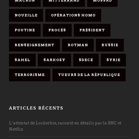
MACRON
MITTERRAND
MOSSAD
NOUZILLE
OPÉRATIONS HOMO
POUTINE
PROCÈS
PRÉSIDENT
RENSEIGNEMENT
ROTMAN
RUSSIE
SAHEL
SARKOZY
SDECE
SYRIE
TERRORISME
TUEURS DE LA RÉPUBLIQUE
ARTICLES RÉCENTS
L’attentat de Lockerbie, raconté en détails par la BBC et
Netflix