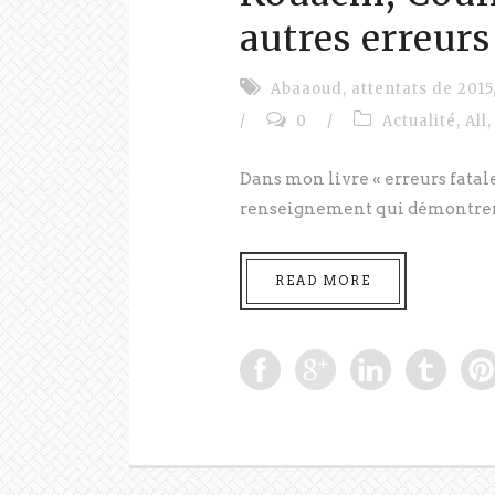
autres erreurs
Abaaoud
,
attentats de 2015
/
0
/
Actualité
,
All
,
Dans mon livre « erreurs fatale
renseignement qui démontrent q
READ MORE