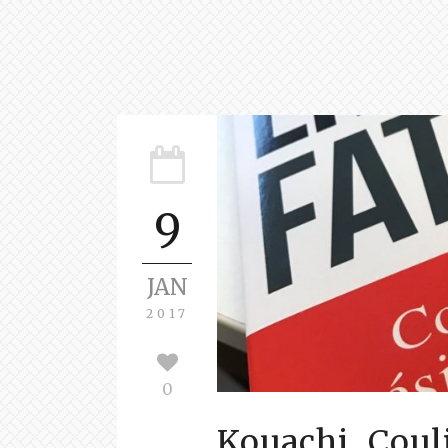
9
JAN
2017
0
Kouachi, Coul