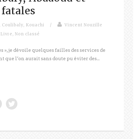
 fatales
,
Coulibaly
,
Kouachi
/
Vincent Nouzille
Livre
,
Non classé
s », je dévoile quelques failles des services de
ue l’on aurait sans doute pu éviter des...