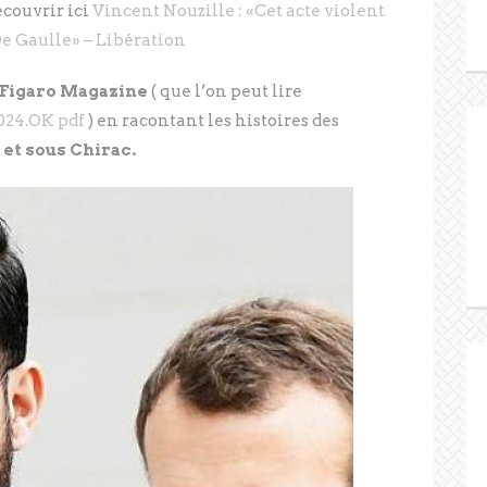
découvrir ici
Vincent Nouzille : «Cet acte violent
e Gaulle» – Libération
 Figaro Magazine
( que l’on peut lire
24.OK pdf
) en racontant les histoires des
et sous Chirac.