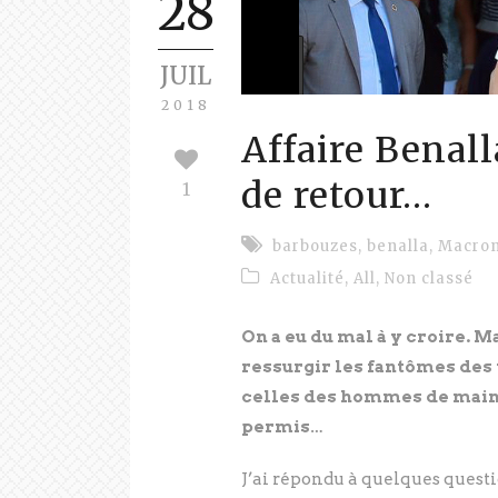
28
JUIL
2018
Affaire Benall
de retour…
1
barbouzes
,
benalla
,
Macro
Actualité
,
All
,
Non classé
On a eu du mal à y croire. M
ressurgir les fantômes des 
celles des hommes de main d
permis…
J’ai répondu à quelques quest