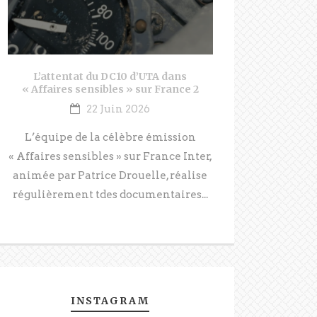
L’attentat du DC10 d’UTA dans
« Affaires sensibles » sur France 2
22 Juin 2026
L’équipe de la célèbre émission
« Affaires sensibles » sur France Inter,
animée par Patrice Drouelle, réalise
régulièrement tdes documentaires...
INSTAGRAM