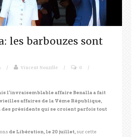
a: les barbouzes sont
n
/
Vincent Nouzille
/
0
/
ais l’invraisemblable affaire Benalla a fait
vieilles affaires de la Vème République,
es présidents qui se croient parfois tout
ions
de Libération, le 20 juillet,
sur cette