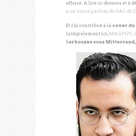
affaire. A lire ci-dessous et à 
a un vieux parfum du SAC de D
Et j’ai contribué à la
cover du
intégralement ici,
MAG1970_0
b
arbouzes sous Mitterrand, 