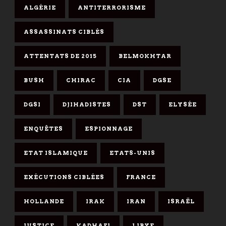
ALGÉRIE
ANTITERRORISME
ASSASSINATS CIBLÉS
ATTENTATS DE 2015
BELMOKHTAR
BUSH
CHIRAC
CIA
DGSE
DGSI
DJIHADISTES
DST
ELYSÉE
ENQUÊTES
ESPIONNAGE
ETAT ISLAMIQUE
ETATS-UNIS
EXÉCUTIONS CIBLÉES
FRANCE
HOLLANDE
IRAK
IRAN
ISRAËL
JUSTICE
KADHAFI
LIBYE