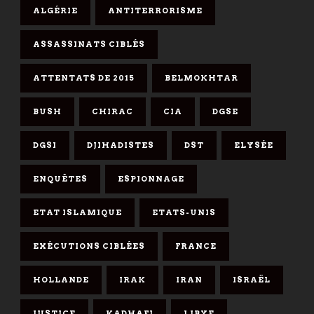
ALGÉRIE
ANTITERRORISME
ASSASSINATS CIBLÉS
ATTENTATS DE 2015
BELMOKHTAR
BUSH
CHIRAC
CIA
DGSE
DGSI
DJIHADISTES
DST
ELYSÉE
ENQUÊTES
ESPIONNAGE
ETAT ISLAMIQUE
ETATS-UNIS
EXÉCUTIONS CIBLÉES
FRANCE
HOLLANDE
IRAK
IRAN
ISRAËL
JUSTICE
KADHAFI
LIBYE