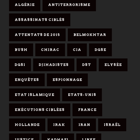
ALGÉRIE
ANTITERRORISME
ASSASSINATS CIBLÉS
ATTENTATS DE 2015
BELMOKHTAR
BUSH
CHIRAC
CIA
DGSE
DGSI
DJIHADISTES
DST
ELYSÉE
ENQUÊTES
ESPIONNAGE
ETAT ISLAMIQUE
ETATS-UNIS
EXÉCUTIONS CIBLÉES
FRANCE
HOLLANDE
IRAK
IRAN
ISRAËL
JUSTICE
KADHAFI
LIBYE