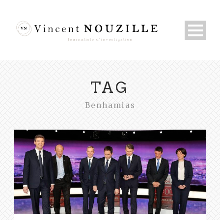
TAG
Benhamias