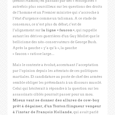
(Benoît Hamon) en passant par des « écologistes »
autrefois plus sourcilleux sur les questions des droits
de l’homme et un Premier ministre qui s’accroche à
l’état d’urgence comme un talisman. A ce stade de
consensus, ce n’est plus du débat, c’est de
l’alignement sur
la ligne « faucon »
, qui rappelle
autant les dérives guerrières d’un Guy Mollet que le
bellicisme des néo-conservateurs de George Bush.
Après la gauche « y’a qu’à », la gauche
« faucon » ratisse large…
Mais le contexte a évolué, accentuant l’acceptation
par l’opinion depuis les attentats de ces politiques
martiales. Et candidature au poste de chef des armées
semble obliger les prétendants à un discours musclé.
Celui qui hésiterait à répondre à la question sur les
assassinats ciblés pourrait passer pour un mou.
Mieux vaut se donner des allures de cow-boy
prêt à dégainer, d’un
Tonton flingueur vengeur
à l’instar de François Hollande
, qui avait parlé