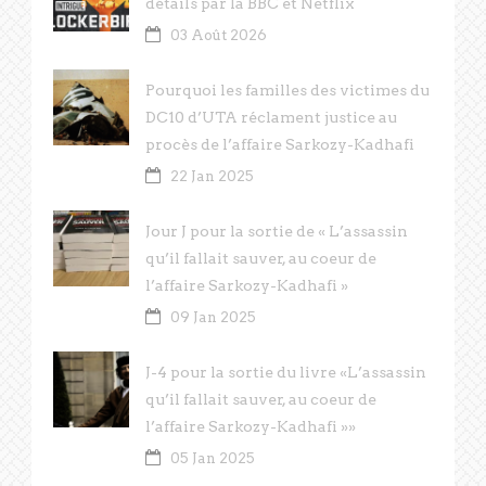
détails par la BBC et Netflix
03 Août 2026
Pourquoi les familles des victimes du
DC10 d’UTA réclament justice au
procès de l’affaire Sarkozy-Kadhafi
22 Jan 2025
Jour J pour la sortie de « L’assassin
qu’il fallait sauver, au coeur de
l’affaire Sarkozy-Kadhafi »
09 Jan 2025
J-4 pour la sortie du livre «L’assassin
qu’il fallait sauver, au coeur de
l’affaire Sarkozy-Kadhafi »»
05 Jan 2025