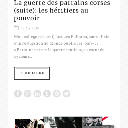
La guerre des parrains corses
(suite): les héritiers au
pouvoir
12 Avr 2019
Mon collègue (et ami) Jacques Follorou, journaliste
d’investigation au Monde publie ces jours-ci
« Parrains corses: la guerre continue, au coeur du
système...
READ MORE