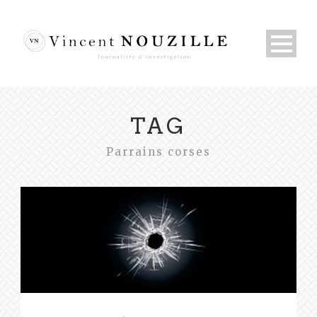
TAG
Parrains corses