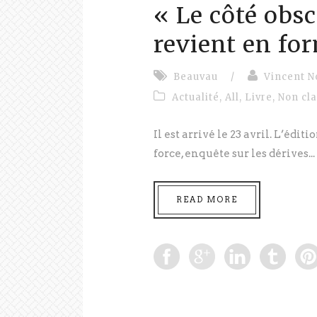
« Le côté obsc
revient en fo
Beauvau
/
Vincent N
Actualité
,
All
,
Livre
,
Non cl
Il est arrivé le 23 avril. L’édi
force, enquête sur les dérives...
READ MORE