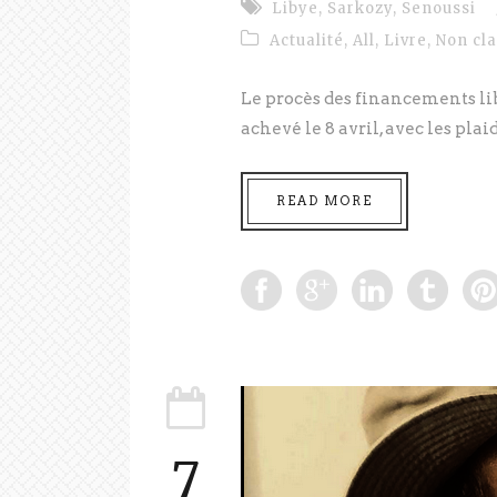
Libye
,
Sarkozy
,
Senoussi
Actualité
,
All
,
Livre
,
Non cl
Le procès des financements lib
achevé le 8 avril, avec les plai
READ MORE
7