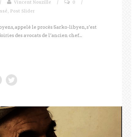
/
Vincent Nouzille
/
0
/
assé
,
Post Slider
yens, appelé le procès Sarko-libyen, s’est
doiries des avocats de l’ancien chef...