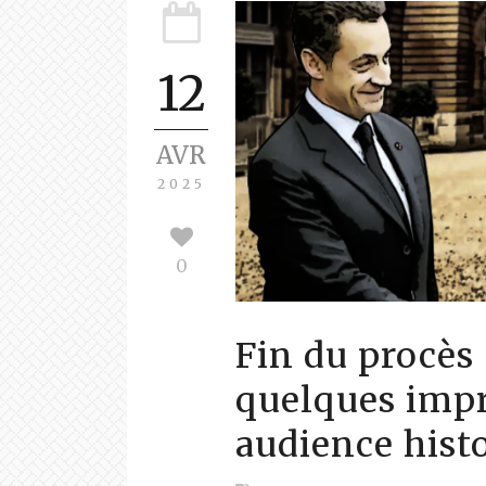
12
AVR
2025
0
Fin du procès
quelques impr
audience hist