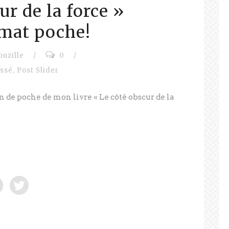
ur de la force »
rmat poche!
ouzille
/
0
/
assé
,
Post Slider
tion de poche de mon livre « Le côté obscur de la