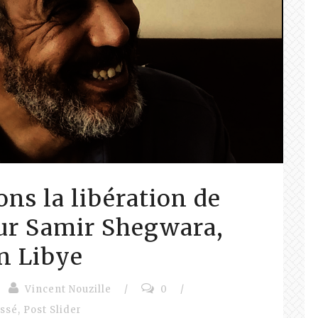
s la libération de
ur Samir Shegwara,
n Libye
Vincent Nouzille
/
0
/
assé
,
Post Slider