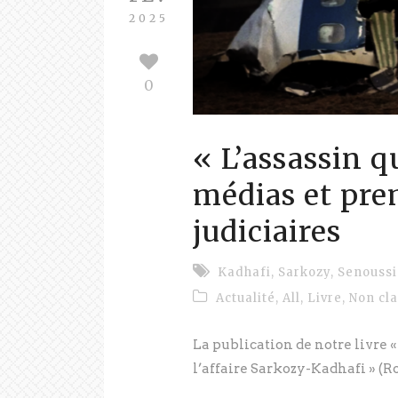
2025
0
« L’assassin qu
médias et pre
judiciaires
Kadhafi
,
Sarkozy
,
Senoussi
Actualité
,
All
,
Livre
,
Non cl
La publication de notre livre « 
l’affaire Sarkozy-Kadhafi » (Ro