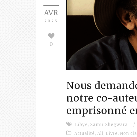
AVR
2025
0
Nous demandon
notre co-aute
emprisonné e
Libye
,
Samir Shegwara
/
Actualité
,
All
,
Livre
,
Non cl