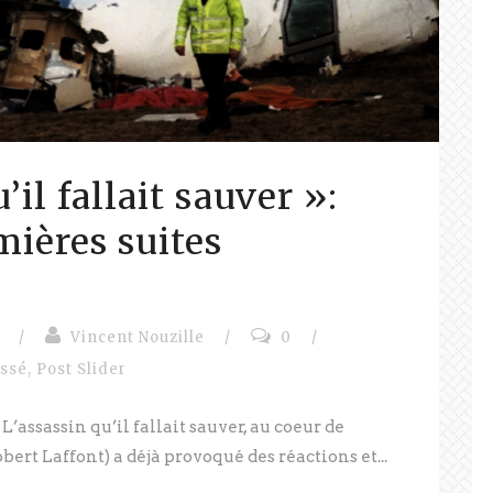
’il fallait sauver »:
mières suites
/
Vincent Nouzille
/
0
/
assé
,
Post Slider
L’assassin qu’il fallait sauver, au coeur de
bert Laffont) a déjà provoqué des réactions et...