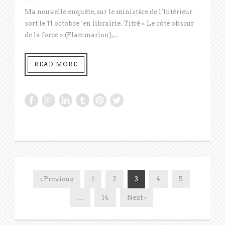
Ma nouvelle enquête, sur le ministère de l’Intérieur
sort le 11 octobre ‘en librairie. Titré « Le côté obscur
de la force » (Flammarion),...
READ MORE
‹ Previous
1
2
3
4
5
…
14
Next ›