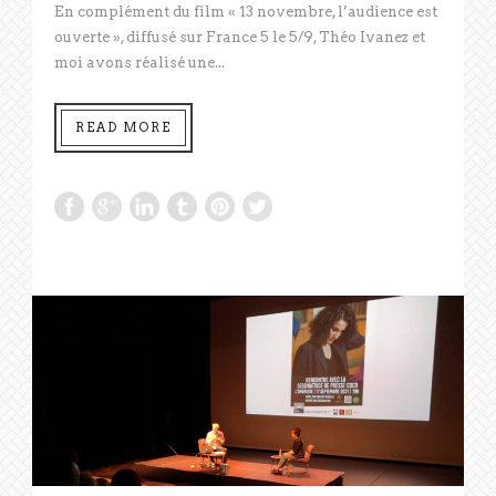
En complément du film « 13 novembre, l’audience est
ouverte », diffusé sur France 5 le 5/9, Théo Ivanez et
moi avons réalisé une...
READ MORE