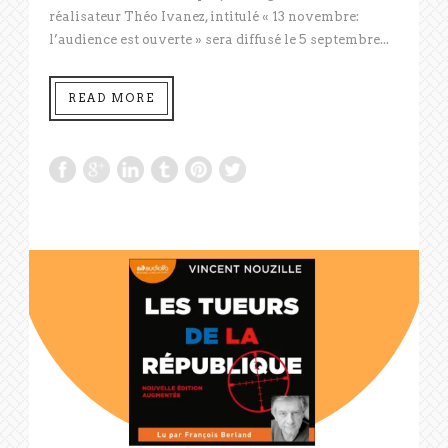
réalisateur Théo Ivanez, intitulé « 13 novembre:
l’audience est ouverte » sera diffusé le 5 septembre...
READ MORE