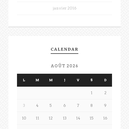
janvier 2016
CALENDAR
AOÛT 2026
L
M
M
J
V
S
D
1
2
3
4
5
6
7
8
9
10
11
12
13
14
15
16