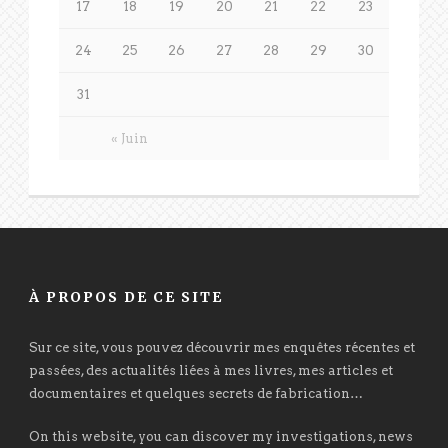
17
18
19
20
21
22
23
24
25
26
27
28
29
30
31
« Juin
À PROPOS DE CE SITE
Sur ce site, vous pouvez découvrir mes enquêtes récentes et
passées, des actualités liées à mes livres, mes articles et
documentaires et quelques secrets de fabrication…
On this website, you can discover my investigations, news