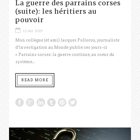
La guerre des parrains corses
(suite): les héritiers au
pouvoir
12 Avr 2019
Mon collègue (et ami) Jacques Follorou, journaliste
d’investigation au Monde publie ces jours-ci
« Parrains corses: la guerre continue, au coeur du
système...
READ MORE