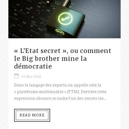
« L’Etat secret », ou comment
le Big brother mine la
démocratie
05 Nov 2018
Dans le langage des experts, on appelle cela la
« plateforme multimodale » (PTM). Derrière cette
expression obscure se cache l’un des secrets les...
READ MORE