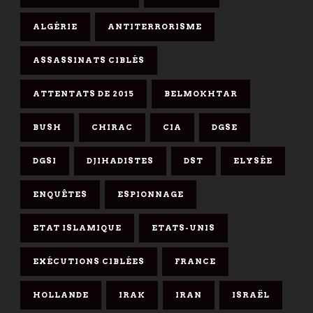
ALGÉRIE
ANTITERRORISME
ASSASSINATS CIBLÉS
ATTENTATS DE 2015
BELMOKHTAR
BUSH
CHIRAC
CIA
DGSE
DGSI
DJIHADISTES
DST
ELYSÉE
ENQUÊTES
ESPIONNAGE
ETAT ISLAMIQUE
ETATS-UNIS
EXÉCUTIONS CIBLÉES
FRANCE
HOLLANDE
IRAK
IRAN
ISRAËL