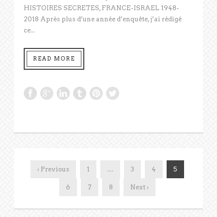
HISTOIRES SECRETES, FRANCE-ISRAEL 1948-
2018 Après plus d’une année d’enquête, j’ai rédigé
ce...
READ MORE
‹ Previous
1
…
3
4
5
6
7
8
Next ›