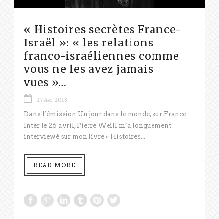
« Histoires secrètes France-
Israël »: « les relations
franco-israéliennes comme
vous ne les avez jamais
vues »…
27 Avr 2018
Dans l’émission Un jour dans le monde, sur France
Inter le 26 avril, Pierre Weill m’a longuement
interviewé sur mon livre « Histoires...
READ MORE