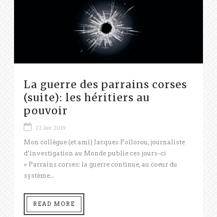
La guerre des parrains corses
(suite): les héritiers au
pouvoir
12 Avr 2019
Mon collègue (et ami) Jacques Follorou, journaliste
d’investigation au Monde publie ces jours-ci
« Parrains corses: la guerre continue, au coeur du
système...
READ MORE