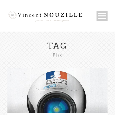
TAG
Fisc