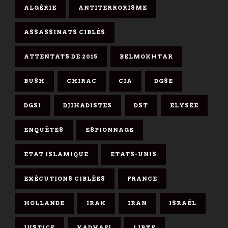
ALGÉRIE
ANTITERRORISME
ASSASSINATS CIBLÉS
ATTENTATS DE 2015
BELMOKHTAR
BUSH
CHIRAC
CIA
DGSE
DGSI
DJIHADISTES
DST
ELYSÉE
ENQUÊTES
ESPIONNAGE
ETAT ISLAMIQUE
ETATS-UNIS
EXÉCUTIONS CIBLÉES
FRANCE
HOLLANDE
IRAK
IRAN
ISRAËL
JUSTICE
KADHAFI
LIBYE