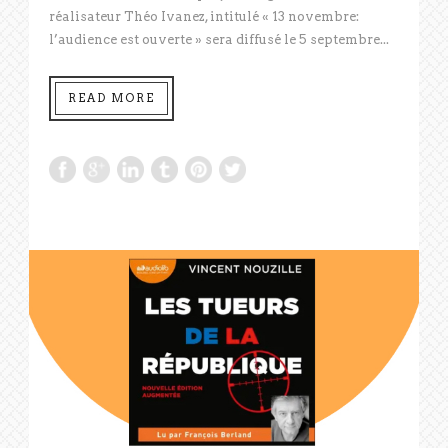
réalisateur Théo Ivanez, intitulé « 13 novembre:
l’audience est ouverte » sera diffusé le 5 septembre...
READ MORE