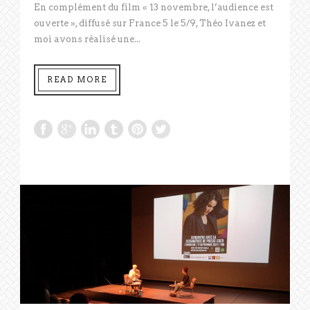
En complément du film « 13 novembre, l’audience est
ouverte », diffusé sur France 5 le 5/9, Théo Ivanez et
moi avons réalisé une...
READ MORE