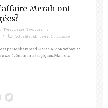
 l’affaire Merah ont-
igées?
y
,
Terrorisme
,
Toulouse
/
/
Actualité
,
All
,
Livre
,
Non classé
causées par Mohammed Merah à Montauban et
e ces événements tragiques. Mais des