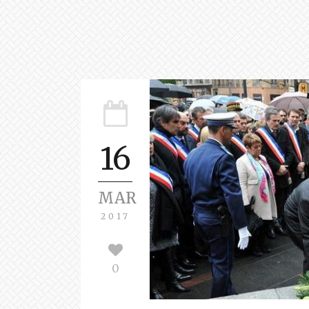
16
MAR
2017
0