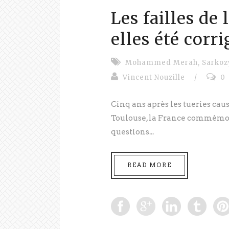
Les failles de
elles été corr
Mohammed Merah
,
Sarkoz
Vincent Nouzille
/
0
Cinq ans après les tueries 
Toulouse, la France commémor
questions...
READ MORE