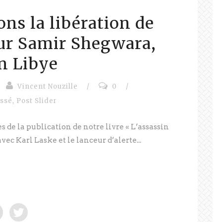
s la libération de
ur Samir Shegwara,
n Libye
Vincent Nouzille
/
0
/
assé
,
Post Slider
 de la publication de notre livre « L’assassin
avec Karl Laske et le lanceur d’alerte...