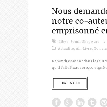
Nous demandon
notre co-aute
emprisonné e
Libye
,
Samir Shegwara
/
Actualité
,
All
,
Livre
,
Non cl
Rebondissement dans les suites
qu’il fallait sauver », co-signé 
READ MORE