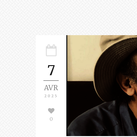
7
AVR
2025
0