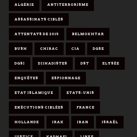
ALGÉRIE
ANTITERRORISME
ASSASSINATS CIBLÉS
ATTENTATS DE 2015
BELMOKHTAR
BUSH
CHIRAC
CIA
DGSE
DGSI
DJIHADISTES
DST
ELYSÉE
ENQUÊTES
ESPIONNAGE
ETAT ISLAMIQUE
ETATS-UNIS
EXÉCUTIONS CIBLÉES
FRANCE
HOLLANDE
IRAK
IRAN
ISRAËL
JUSTICE
KADHAFI
LIBYE