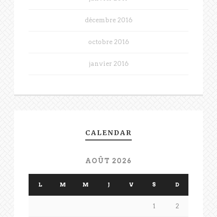
décembre 2016
octobre 2016
janvier 2016
CALENDAR
AOÛT 2026
L
M
M
J
V
S
D
1
2