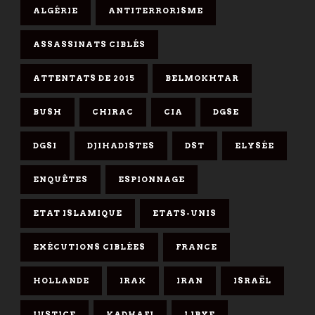
ALGÉRIE
ANTITERRORISME
ASSASSINATS CIBLÉS
ATTENTATS DE 2015
BELMOKHTAR
BUSH
CHIRAC
CIA
DGSE
DGSI
DJIHADISTES
DST
ELYSÉE
ENQUÊTES
ESPIONNAGE
ETAT ISLAMIQUE
ETATS-UNIS
EXÉCUTIONS CIBLÉES
FRANCE
HOLLANDE
IRAK
IRAN
ISRAËL
JUSTICE
KADHAFI
LIBYE