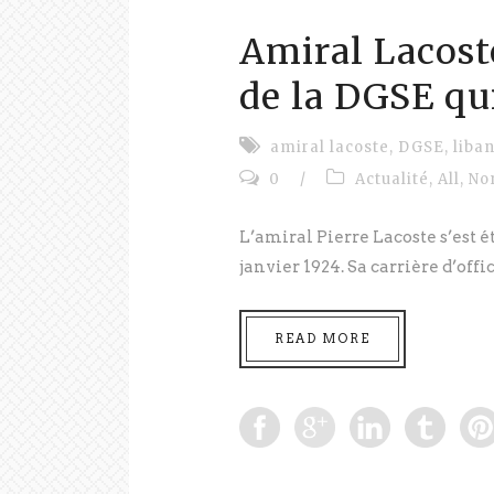
Amiral Lacost
de la DGSE qu
amiral lacoste
,
DGSE
,
liba
0
/
Actualité
,
All
,
No
L’amiral Pierre Lacoste s’est éte
janvier 1924. Sa carrière d’offici
READ MORE