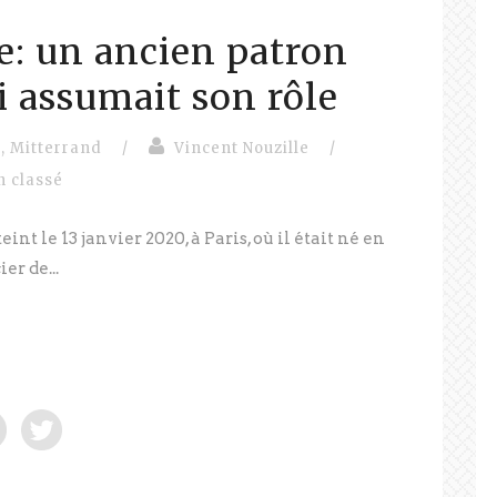
e: un ancien patron
i assumait son rôle
n
,
Mitterrand
/
Vincent Nouzille
/
n classé
int le 13 janvier 2020, à Paris, où il était né en
er de...