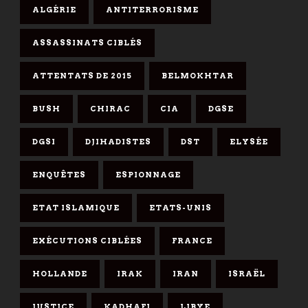
ALGÉRIE
ANTITERRORISME
ASSASSINATS CIBLÉS
ATTENTATS DE 2015
BELMOKHTAR
BUSH
CHIRAC
CIA
DGSE
DGSI
DJIHADISTES
DST
ELYSÉE
ENQUÊTES
ESPIONNAGE
ETAT ISLAMIQUE
ETATS-UNIS
EXÉCUTIONS CIBLÉES
FRANCE
HOLLANDE
IRAK
IRAN
ISRAËL
JUSTICE
KADHAFI
LIBYE