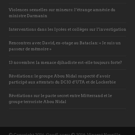
Violences sexuelles sur mineurs: l’étrange amnésie du
ministre Darmanin
Interventions dans les lycées et collèges sur l’investigation
Rencontres avec David, ex-otage au Bataclan: « Je suis un
passeur de mémoire »
13 novembre: la menace djihadiste est-elle toujours forte?
Révélations: le groupe Abou Nidal suspecté d’avoir
participé aux attentats du DC10 d’UTA et de Lockerbie
Révélations sur le pacte secret entre Mitterrand et le
groupe terroriste Abou Nidal
© Copyright 2014, GoodLayers © 2016, Vincent Nouzille