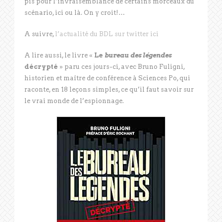
pis pour l’invraisemblance de certains morceaux du
scénario, ici ou là. On y croit!…
A suivre,
l’actualité du BDL sur twitter ici
A lire aussi, le livre «
Le
bureau des légendes
décrypté
» paru ces jours-ci, avec Bruno Fuligni,
historien et maître de conférence à Sciences Po, qui
raconte, en 18 leçons simples, ce qu’il faut savoir sur
le vrai monde de l’espionnage.