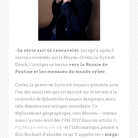
–
La série sait se renouveler
, puisqu’à après 3
saisons orientées sur le Moyen-Orient, la Syrie et
Daech, l’intrigue se tourne
vers la Russie de
Poutine et les menaces du monde cyber
.
Certes, la guerre en Syrie est toujours présente, avec
l’un des analystes qui est envoyé sur le terrain à la
recherche de djihadistes français dangereux, mais
cela demeure une intrigue secondaire. Ce
déplacement géographique, vers Moscou – comme
nous l’avions écrit dès l’été 2017 dans un article
du
Fig Mag à retrouver ic
i -et l’informatique, permet à
Eric Rochant d’aborder ce qu’il appelle les «
méga-