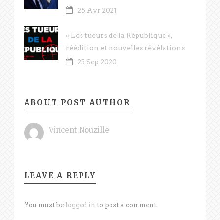
26 Avr 2021
« Les tueurs de la République »,
réédition et nouvelles révélations
25 Sep 2020
ABOUT POST AUTHOR
Vincent Nouzille
LEAVE A REPLY
You must be
logged in
to post a comment.