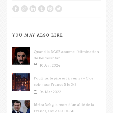
YOU MAY ALSO LIKE
Quand la DGSE assume l’élimination
de Belmokhtar
10 Avr 2024
Poutine: le pire est à venir? « C ce
soir » sur France 5 le 3/3
04 Mar 2022
Idriss Deby, la mort d’un allié de la
France, ami de la DGSE