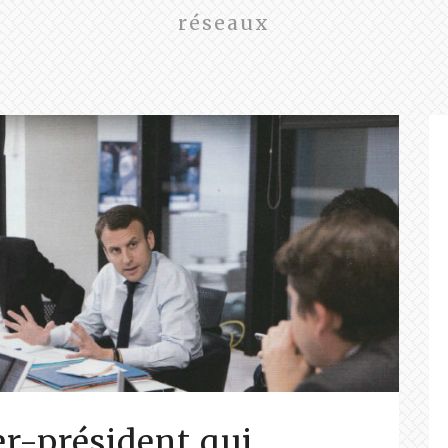
réseaux
r-président qui