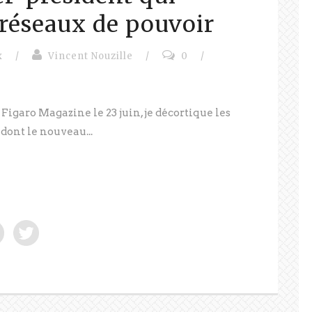
 réseaux de pouvoir
x
/
Vincent Nouzille
/
0
/
Figaro Magazine le 23 juin, je décortique les
dont le nouveau...