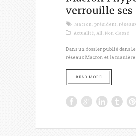
verrouille ses
Macron
,
président
,
réseau
Actualité
,
All
,
Non classé
Dans un dossier publié dans le 
réseaux Macron et la manière 
READ MORE