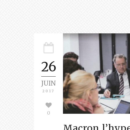
26
JUIN
2017
0
Macron l’hype