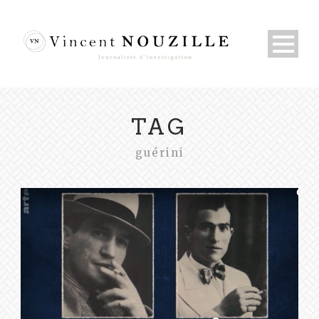
TAG
guérini