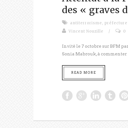
des « graves 
antiterrorisme
,
préfecture
Vincent Nouzille
/
0
Invité le 7 octobre sur BFM par
Sonia Mabrouk, à commenter l
READ MORE