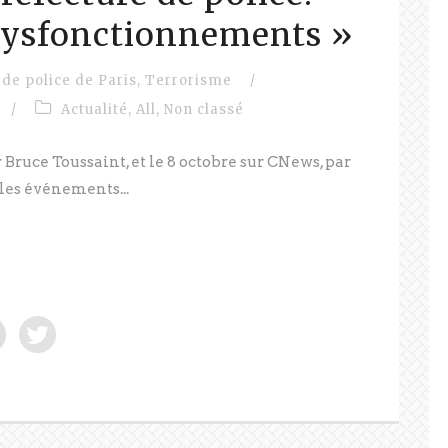
dysfonctionnements »
 de police de Paris
,
Terrorisme
/
/
Actualité
,
All
,
Non classé
 Bruce Toussaint, et le 8 octobre sur CNews, par
es événements...