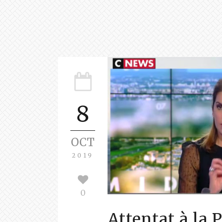
8
OCT
2019
0
Attentat à la 