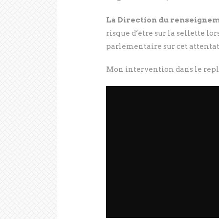
La Direction du renseignem
risque d’être sur la sellette l
parlementaire sur cet attentat.
Mon intervention dans le replay