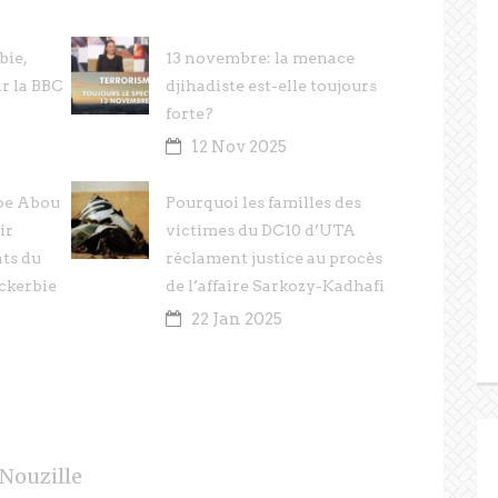
bie,
13 novembre: la menace
ar la BBC
djihadiste est-elle toujours
forte?
12 Nov 2025
upe Abou
Pourquoi les familles des
ir
victimes du DC10 d’UTA
ats du
réclament justice au procès
ckerbie
de l’affaire Sarkozy-Kadhafi
22 Jan 2025
Nouzille