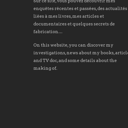
Sur ce site, vous pouvez découvrir mes
enquêtes récentes et passées, des actualités
liées à mes livres, mes articles et
documentaires et quelques secrets de
fabrication…
On this website, you can discover my
investigations, news about my books, articl
and TV doc, and some details about the
making of.