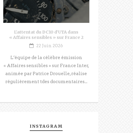
L’attentat du DC10 d’UTA dans
« Affaires sensibles » sur France 2
22 Juin 2026
L’équipe de la célèbre émission
« Affaires sensibles » sur France Inter,
animée par Patrice Drouelle, réalise
régulièrement tdes documentaires...
INSTAGRAM