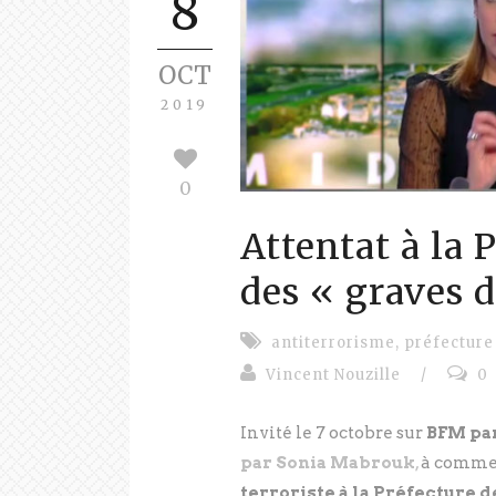
8
OCT
2019
0
Attentat à la 
des « graves 
antiterrorisme
,
préfecture
Vincent Nouzille
/
0
Invité le 7 octobre sur
BFM par
par Sonia Mabrouk
,
à commen
terroriste à la Préfecture d