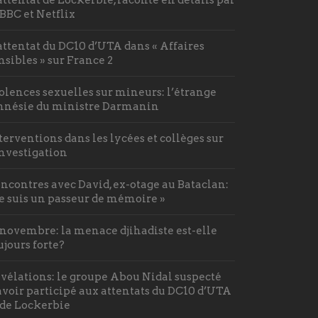
 BBC et Netflix
attentat du DC10 d’UTA dans « Affaires
nsibles » sur France 2
olences sexuelles sur mineurs: l’étrange
nésie du ministre Darmanin
terventions dans les lycées et collèges sur
investigation
ncontres avec David, ex-otage au Bataclan:
Je suis un passeur de mémoire »
 novembre: la menace djihadiste est-elle
ujours forte?
vélations: le groupe Abou Nidal suspecté
avoir participé aux attentats du DC10 d’UTA
 de Lockerbie