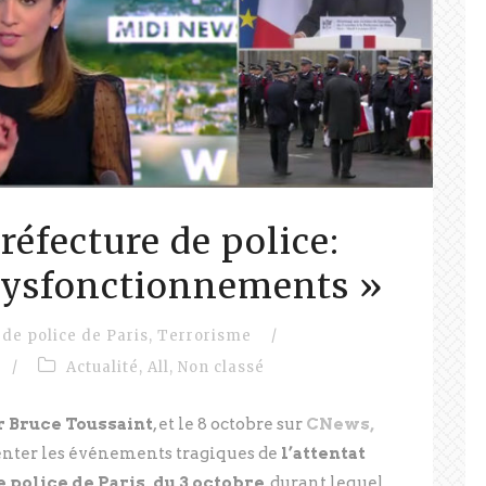
Préfecture de police:
dysfonctionnements »
 de police de Paris
,
Terrorisme
/
/
Actualité
,
All
,
Non classé
 Bruce Toussaint
, et le 8 octobre sur
CNews,
ter les événements tragiques de
l’attentat
e police de Paris, du 3 octobre
, durant lequel