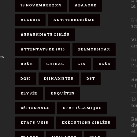
13 NOVEMBRE 2015
ABAAOUD
la
L’
ALGÉRIE
ANTITERRORISME
se
ASSASSINATS CIBLÉS
Vi
am
ATTENTATS DE 2015
BELMOKHTAR
es
In
BUSH
CHIRAC
CIA
DGSE
l’
DGSI
DJIHADISTES
DST
Re
« 
ELYSÉE
ENQUÊTES
13
to
ESPIONNAGE
ETAT ISLAMIQUE
Ré
ETATS-UNIS
EXÉCUTIONS CIBLÉES
d’
et