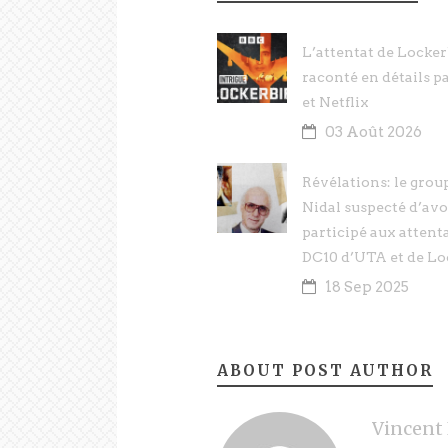
L’attentat de Locker
raconté en détails p
et Netflix
03 Août 2026
Révélations: le gro
Nidal suspecté d’avo
participé aux attent
DC10 d’UTA et de Lo
18 Sep 2025
ABOUT POST AUTHOR
Vincent 