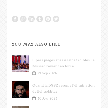
YOU MAY ALSO LIKE
Bipers piégés et assassinats ciblés: le
Mossad revient en force
21 Sep 2024
Quand la DGSE assume l’élimination
de Belmokhtar
10 Avr 2024