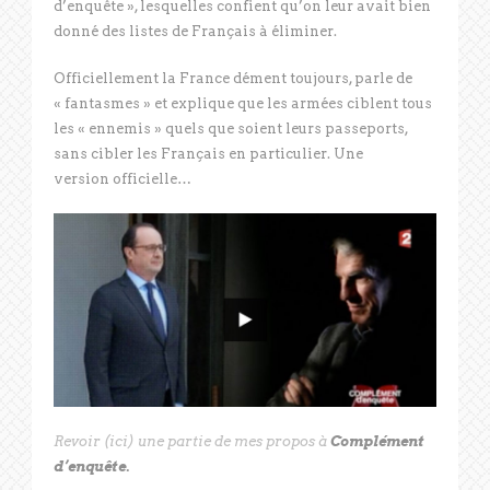
d’enquête », lesquelles confient qu’on leur avait bien
donné des listes de Français à éliminer.
Officiellement la France dément toujours, parle de
« fantasmes » et explique que les armées ciblent tous
les « ennemis » quels que soient leurs passeports,
sans cibler les Français en particulier. Une
version officielle…
Revoir (ici) une partie de mes propos à
Complément
d’enquête.