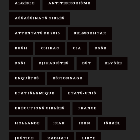
ALGÉRIE
ANTITERRORISME
ASSASSINATS CIBLÉS
ATTENTATS DE 2015
BELMOKHTAR
BUSH
CHIRAC
CIA
DGSE
DGSI
DJIHADISTES
DST
ELYSÉE
ENQUÊTES
ESPIONNAGE
ETAT ISLAMIQUE
ETATS-UNIS
EXÉCUTIONS CIBLÉES
FRANCE
HOLLANDE
IRAK
IRAN
ISRAËL
JUSTICE
KADHAFI
LIBYE