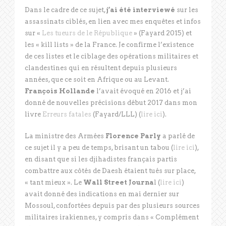
Dans le cadre de ce sujet,
j’ai été interviewé
sur les
assassinats ciblés, en lien avec mes enquêtes et infos
sur «
Les tueurs de le République
» (Fayard 2015) et
les « kill lists » de la France. Je confirme l’existence
de ces listes et le ciblage des opérations militaires et
clandestines qui en résultent depuis plusieurs
années, que ce soit en Afrique ou au Levant.
François Hollande
l’avait évoqué en 2016 et j’ai
donné de nouvelles précisions début 2017 dans mon
livre
Erreurs fatales
(Fayard/LLL) (
lire ici
).
La ministre des Armées
Florence Parly
a parlé de
ce sujet il y a peu de temps, brisant un tabou (
lire ici
),
en disant que si les djihadistes français partis
combattre aux côtés de Daesh étaient tués sur place,
« tant mieux ». Le
Wall Street Journa
l (
lire ici
)
avait donné des indications en mai dernier sur
Mossoul, confortées depuis par des plusieurs sources
militaires irakiennes, y compris dans « Complément