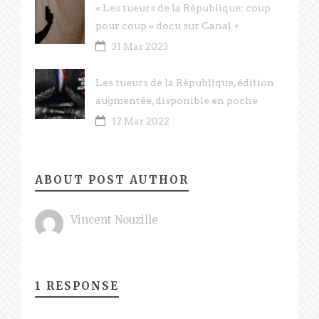
« Les tueurs de la République: coup
pour coup » docu sur Canal +
31 Mar 2023
Les tueurs de la République, édition
augmentée, disponible en poche
17 Mar 2022
ABOUT POST AUTHOR
Vincent Nouzille
1 RESPONSE