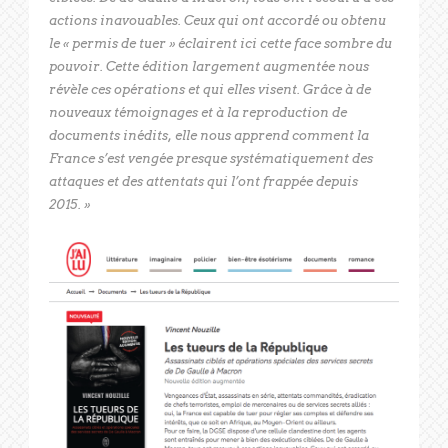
actions inavouables. Ceux qui ont accordé ou obtenu
le « permis de tuer » éclairent ici cette face sombre du
pouvoir. Cette édition largement augmentée nous
révèle ces opérations et qui elles visent. Grâce à de
nouveaux témoignages et à la reproduction de
documents inédits, elle nous apprend comment la
France s’est vengée presque systématiquement des
attaques et des attentats qui l’ont frappée depuis
2015. »