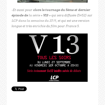
-Et aussi pour
clore le tournage du 5ème et dernier
épisode de
la série
« V13 »
qui sera diffusée (5×52) sur
LCP dans la semaine du 27/9
, et qui est une version
longue et très enrichie du film pour France 5.