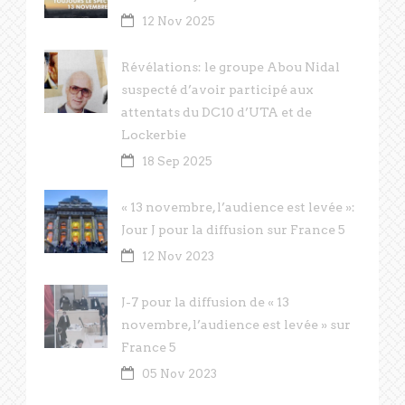
12 Nov 2025
Révélations: le groupe Abou Nidal
suspecté d’avoir participé aux
attentats du DC10 d’UTA et de
Lockerbie
18 Sep 2025
« 13 novembre, l’audience est levée »:
Jour J pour la diffusion sur France 5
12 Nov 2023
J-7 pour la diffusion de « 13
novembre, l’audience est levée » sur
France 5
05 Nov 2023