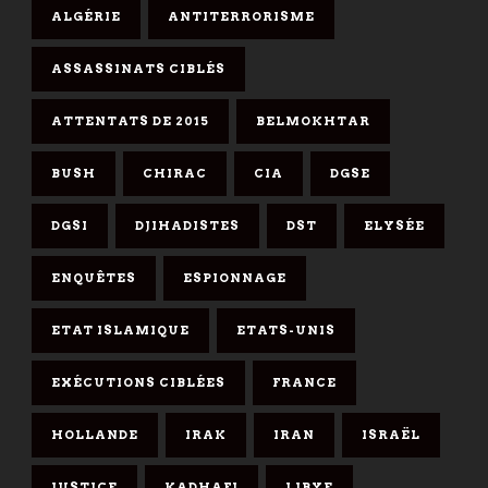
ALGÉRIE
ANTITERRORISME
ASSASSINATS CIBLÉS
ATTENTATS DE 2015
BELMOKHTAR
BUSH
CHIRAC
CIA
DGSE
DGSI
DJIHADISTES
DST
ELYSÉE
ENQUÊTES
ESPIONNAGE
ETAT ISLAMIQUE
ETATS-UNIS
EXÉCUTIONS CIBLÉES
FRANCE
HOLLANDE
IRAK
IRAN
ISRAËL
JUSTICE
KADHAFI
LIBYE